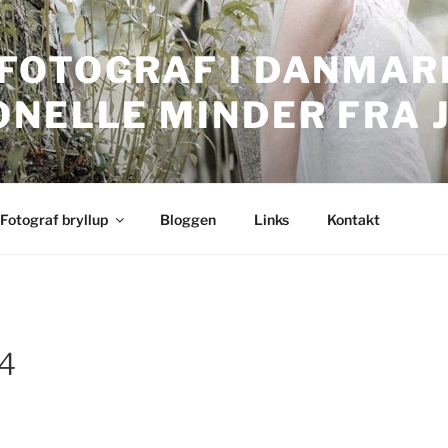
FOTOGRAF I DANMARK
ONELLE MINDER FRA 
nmark. Professionelle bryllupsbilleder.
Fotograf bryllup
Bloggen
Links
Kontakt
14