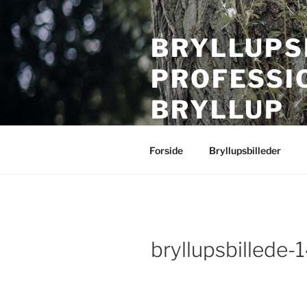
Videre
til
BRYLLUPS
indhold
PROFESSI
BRYLLUP
Bryllupsfotografering i hele Da
Forside
Bryllupsbilleder
bryllupsbillede-