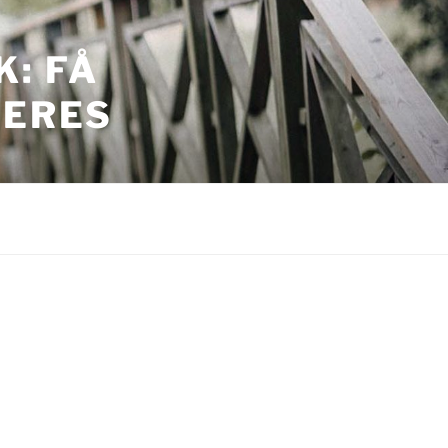
: FÅ
JERES