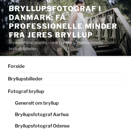
Videre
BRYLLUPSFOTOGRAF I
til
DANMARK: FÅ
indhold
PROFESSIONELLE MINDER
FRA JERES BRYLLUP
Bryllupsfotografering i hele Danmark. Professionelle
bryllupsbilleder.
Forside
Bryllupsbilleder
Fotograf bryllup
Generelt om bryllup
Bryllupsfotograf Aarhus
Bryllupsfotograf Odense