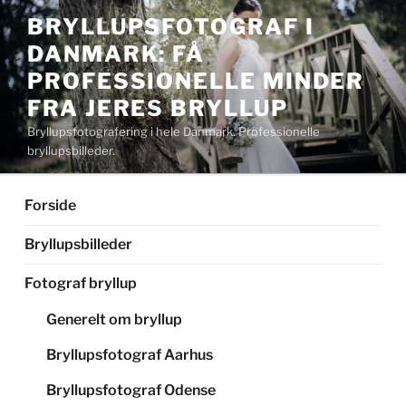
Videre
BRYLLUPSFOTOGRAF I
til
DANMARK: FÅ
indhold
PROFESSIONELLE MINDER
FRA JERES BRYLLUP
Bryllupsfotografering i hele Danmark. Professionelle
bryllupsbilleder.
Forside
Bryllupsbilleder
Fotograf bryllup
Generelt om bryllup
Bryllupsfotograf Aarhus
Bryllupsfotograf Odense