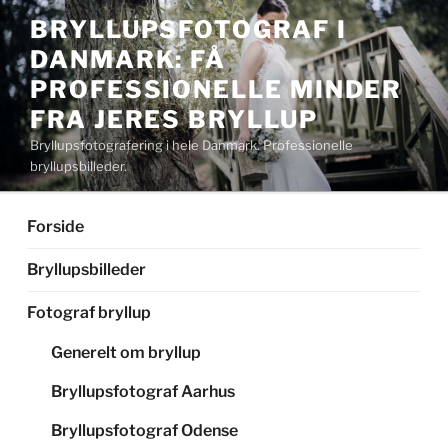
Videre
BRYLLUPSFOTOGRAF I
til
DANMARK: FÅ
indhold
PROFESSIONELLE MINDER
FRA JERES BRYLLUP
Bryllupsfotografering i hele Danmark. Professionelle
bryllupsbilleder.
Forside
Bryllupsbilleder
Fotograf bryllup
Generelt om bryllup
Bryllupsfotograf Aarhus
Bryllupsfotograf Odense