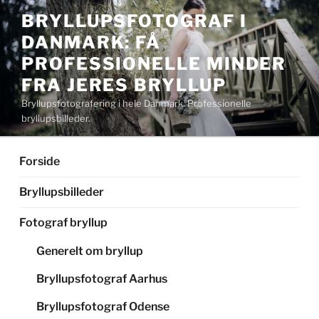
Videre
BRYLLUPSFOTOGRAF I
til
DANMARK: FÅ
indhold
PROFESSIONELLE MINDER
FRA JERES BRYLLUP
Bryllupsfotografering i hele Danmark. Professionelle
bryllupsbilleder.
Forside
Bryllupsbilleder
Fotograf bryllup
Generelt om bryllup
Bryllupsfotograf Aarhus
Bryllupsfotograf Odense