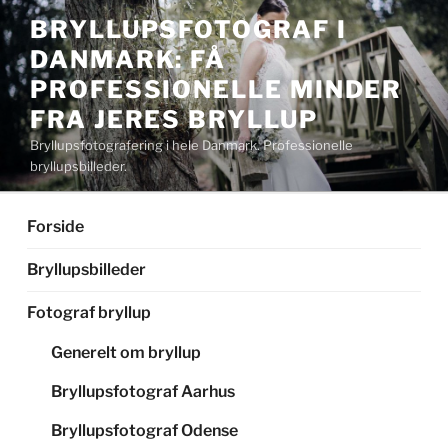
Videre
BRYLLUPSFOTOGRAF I
til
DANMARK: FÅ
indhold
PROFESSIONELLE MINDER
FRA JERES BRYLLUP
Bryllupsfotografering i hele Danmark. Professionelle
bryllupsbilleder.
Forside
Bryllupsbilleder
Fotograf bryllup
Generelt om bryllup
Bryllupsfotograf Aarhus
Bryllupsfotograf Odense