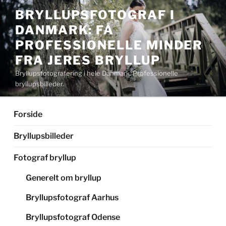
Videre
BRYLLUPSFOTOGRAF I
til
DANMARK: FÅ
indhold
PROFESSIONELLE MINDER
FRA JERES BRYLLUP
Bryllupsfotografering i hele Danmark. Professionelle
bryllupsbilleder.
Forside
Bryllupsbilleder
Fotograf bryllup
Generelt om bryllup
Bryllupsfotograf Aarhus
Bryllupsfotograf Odense