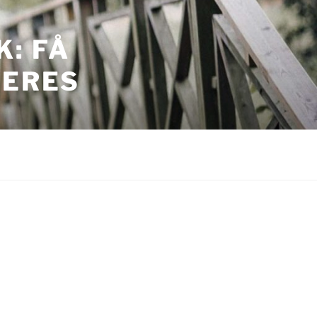
: FÅ
JERES