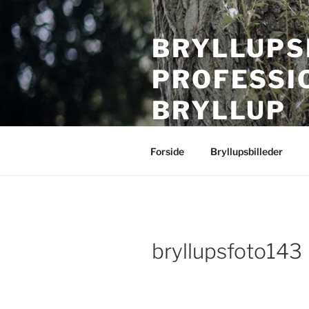
Videre
til
BRYLLUPS
indhold
PROFESSI
BRYLLUP
Bryllupsfotografering i hele Da
Forside
Bryllupsbilleder
bryllupsfoto143