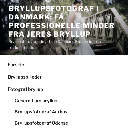
Videre
BRYLLUPSFOTOGRAF I
til
DANMARK: FÅ
indhold
PROFESSIONELLE MINDER
FRA JERES BRYLLUP
Bryllupsfotografering i hele Danmark. Professionelle
bryllupsbilleder.
Forside
Bryllupsbilleder
Fotograf bryllup
Generelt om bryllup
Bryllupsfotograf Aarhus
Bryllupsfotograf Odense