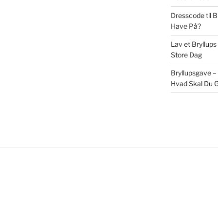
Dresscode til 
Have På?
Lav et Bryllups
Store Dag
Bryllupsgave –
Hvad Skal Du G