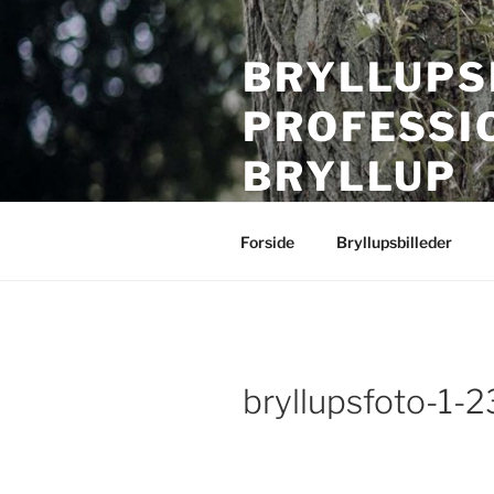
Videre
til
BRYLLUPS
indhold
PROFESSI
BRYLLUP
Bryllupsfotografering i hele Da
Forside
Bryllupsbilleder
bryllupsfoto-1-2