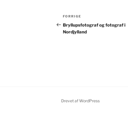
Indlægsnavigation
Forrige
FORRIGE
indlæg
Bryllupsfotograf og fotograf i
Nordjylland
Drevet af WordPress