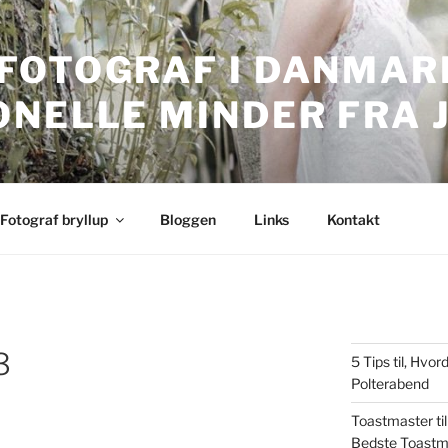
FOTOGRAF I DANMARK
ONELLE MINDER FRA 
nmark. Professionelle bryllupsbilleder.
Fotograf bryllup
Bloggen
Links
Kontakt
3
5 Tips til, Hv
Polterabend
Toastmaster til
Bedste Toastm