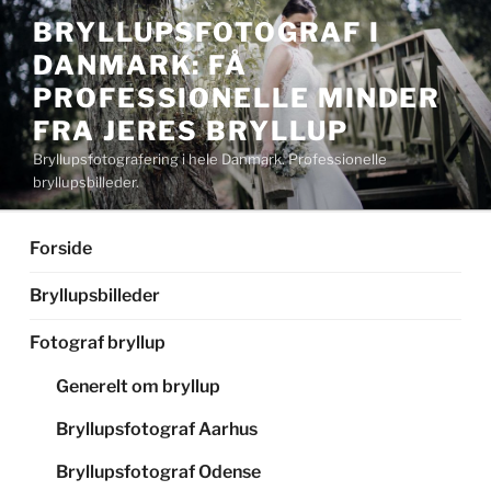
Videre
BRYLLUPSFOTOGRAF I
til
DANMARK: FÅ
indhold
PROFESSIONELLE MINDER
FRA JERES BRYLLUP
Bryllupsfotografering i hele Danmark. Professionelle
bryllupsbilleder.
Forside
Bryllupsbilleder
Fotograf bryllup
Generelt om bryllup
Bryllupsfotograf Aarhus
Bryllupsfotograf Odense