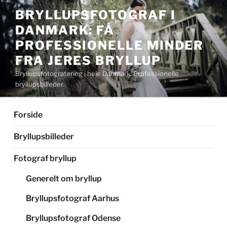
Videre
BRYLLUPSFOTOGRAF I
til
DANMARK: FÅ
indhold
PROFESSIONELLE MINDER
FRA JERES BRYLLUP
Bryllupsfotografering i hele Danmark. Professionelle
bryllupsbilleder.
Forside
Bryllupsbilleder
Fotograf bryllup
Generelt om bryllup
Bryllupsfotograf Aarhus
Bryllupsfotograf Odense