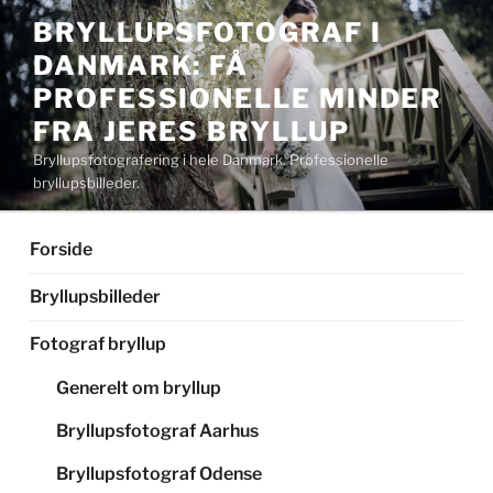
Videre
BRYLLUPSFOTOGRAF I
til
DANMARK: FÅ
indhold
PROFESSIONELLE MINDER
FRA JERES BRYLLUP
Bryllupsfotografering i hele Danmark. Professionelle
bryllupsbilleder.
Forside
Bryllupsbilleder
Fotograf bryllup
Generelt om bryllup
Bryllupsfotograf Aarhus
Bryllupsfotograf Odense