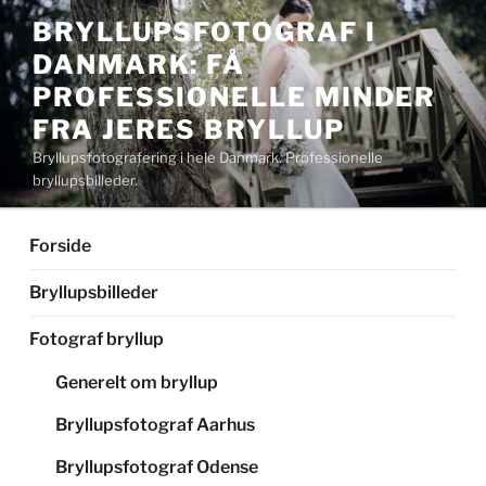
Videre
BRYLLUPSFOTOGRAF I
til
DANMARK: FÅ
indhold
PROFESSIONELLE MINDER
FRA JERES BRYLLUP
Bryllupsfotografering i hele Danmark. Professionelle
bryllupsbilleder.
Forside
Bryllupsbilleder
Fotograf bryllup
Generelt om bryllup
Bryllupsfotograf Aarhus
Bryllupsfotograf Odense