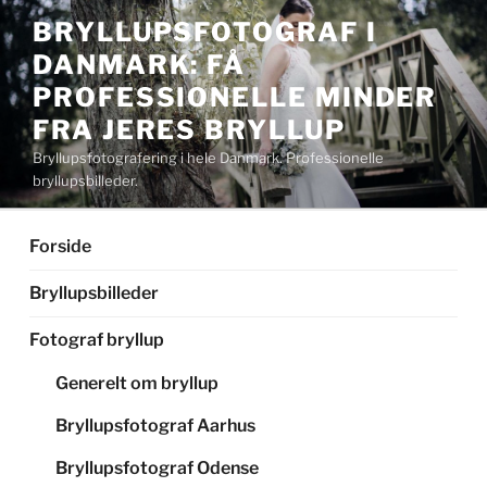
Videre
BRYLLUPSFOTOGRAF I
til
DANMARK: FÅ
indhold
PROFESSIONELLE MINDER
FRA JERES BRYLLUP
Bryllupsfotografering i hele Danmark. Professionelle
bryllupsbilleder.
Forside
Bryllupsbilleder
Fotograf bryllup
Generelt om bryllup
Bryllupsfotograf Aarhus
Bryllupsfotograf Odense