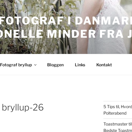
FOTOGRAF I DANMARK
ONELLE MINDER FRA 
nmark. Professionelle bryllupsbilleder.
Fotograf bryllup
Bloggen
Links
Kontakt
bryllup-26
5 Tips til, Hv
Polterabend
Toastmaster til
Bedste Toastm