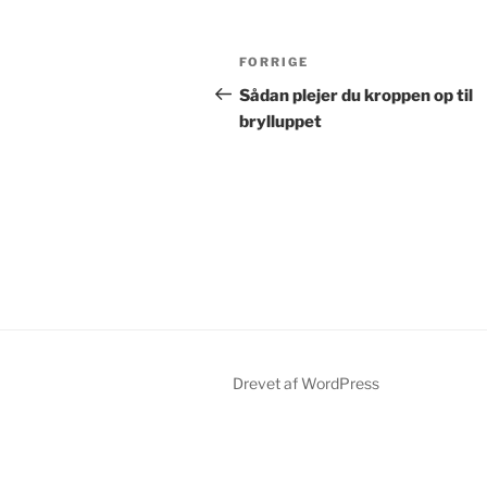
Indlægsnavigation
Forrige
FORRIGE
indlæg
Sådan plejer du kroppen op til
brylluppet
Drevet af WordPress