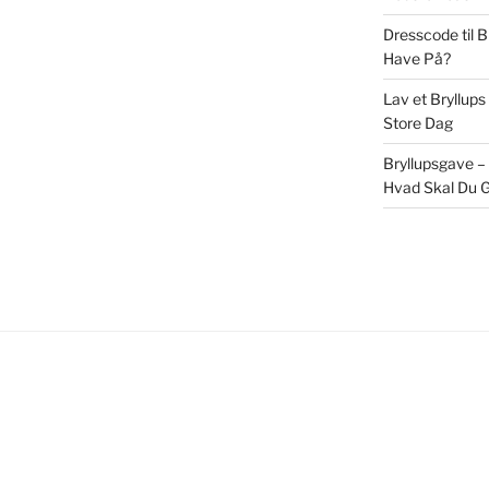
Dresscode til 
Have På?
Lav et Bryllups
Store Dag
Bryllupsgave –
Hvad Skal Du G