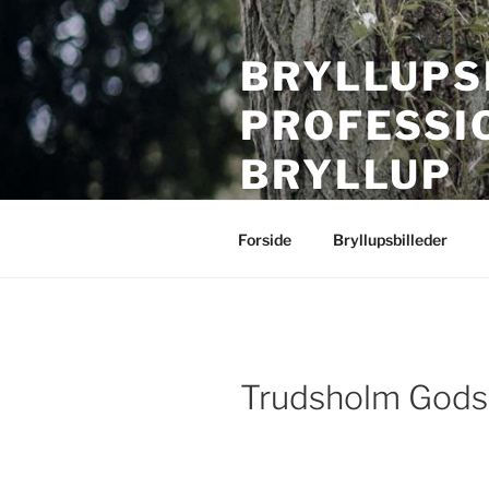
Videre
til
BRYLLUPS
indhold
PROFESSI
BRYLLUP
Bryllupsfotografering i hele Da
Forside
Bryllupsbilleder
Trudsholm Gods 