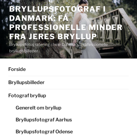
Videre
BRYLLUPSFOTOGRAF I
til
DANMARK: FÅ
indhold
PROFESSIONELLE MINDER
FRA JERES BRYLLUP
Bryllupsfotografering i hele Danmark. Professionelle
bryllupsbilleder.
Forside
Bryllupsbilleder
Fotograf bryllup
Generelt om bryllup
Bryllupsfotograf Aarhus
Bryllupsfotograf Odense