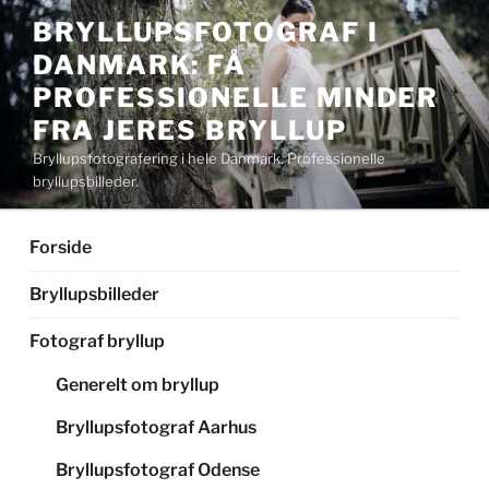
Videre
BRYLLUPSFOTOGRAF I
til
DANMARK: FÅ
indhold
PROFESSIONELLE MINDER
FRA JERES BRYLLUP
Bryllupsfotografering i hele Danmark. Professionelle
bryllupsbilleder.
Forside
Bryllupsbilleder
Fotograf bryllup
Generelt om bryllup
Bryllupsfotograf Aarhus
Bryllupsfotograf Odense