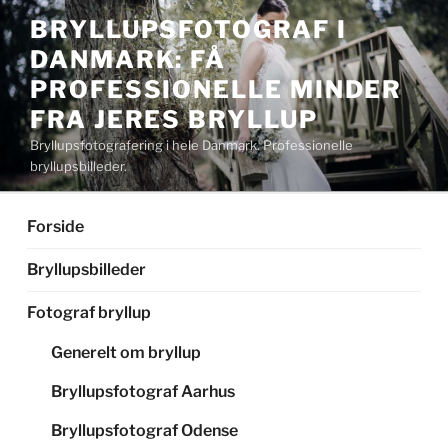
Videre
BRYLLUPSFOTOGRAF I
til
DANMARK: FÅ
indhold
PROFESSIONELLE MINDER
FRA JERES BRYLLUP
Bryllupsfotografering i hele Danmark. Professionelle
bryllupsbilleder.
Forside
Bryllupsbilleder
Fotograf bryllup
Generelt om bryllup
Bryllupsfotograf Aarhus
Bryllupsfotograf Odense