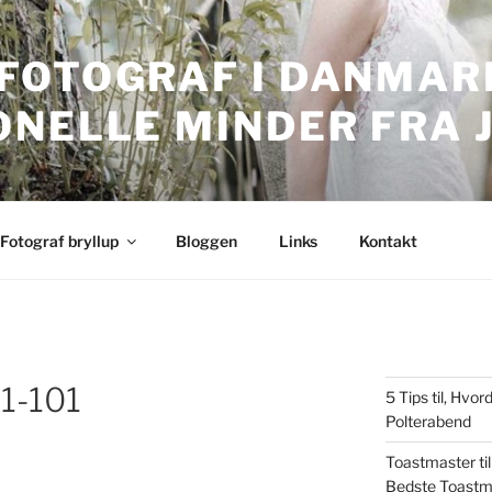
FOTOGRAF I DANMARK
ONELLE MINDER FRA 
nmark. Professionelle bryllupsbilleder.
Fotograf bryllup
Bloggen
Links
Kontakt
-1-101
5 Tips til, Hv
Polterabend
Toastmaster til
Bedste Toastm