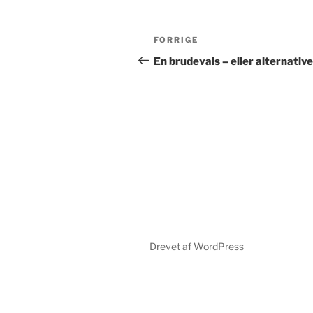
Indlægsnavigation
Forrige
FORRIGE
indlæg
En brudevals – eller alternative
Drevet af WordPress