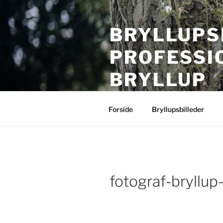
Videre
til
BRYLLUPS
indhold
PROFESSI
BRYLLUP
Bryllupsfotografering i hele Da
Forside
Bryllupsbilleder
fotograf-bryllup