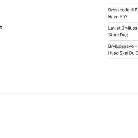
Dresscode til 
Have På?
t
Lav et Bryllups
Store Dag
Bryllupsgave –
Hvad Skal Du G