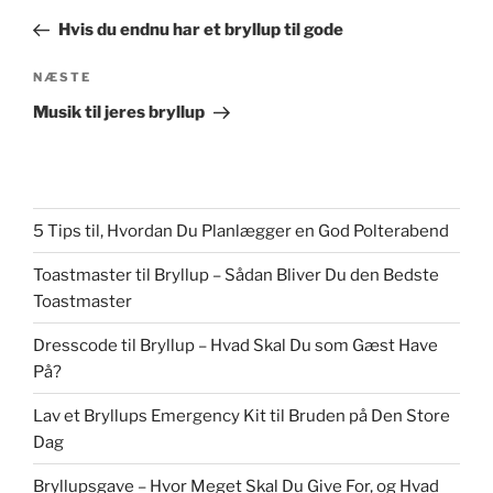
indlæg
Hvis du endnu har et bryllup til gode
Næste
NÆSTE
indlæg
Musik til jeres bryllup
5 Tips til, Hvordan Du Planlægger en God Polterabend
Toastmaster til Bryllup – Sådan Bliver Du den Bedste
Toastmaster
Dresscode til Bryllup – Hvad Skal Du som Gæst Have
På?
Lav et Bryllups Emergency Kit til Bruden på Den Store
Dag
Bryllupsgave – Hvor Meget Skal Du Give For, og Hvad