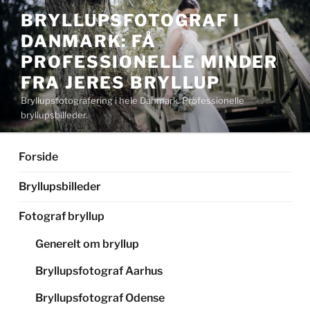
Videre
BRYLLUPSFOTOGRAF I
til
DANMARK: FÅ
indhold
PROFESSIONELLE MINDER
FRA JERES BRYLLUP
Bryllupsfotografering i hele Danmark. Professionelle
bryllupsbilleder.
Forside
Bryllupsbilleder
Fotograf bryllup
Generelt om bryllup
Bryllupsfotograf Aarhus
Bryllupsfotograf Odense