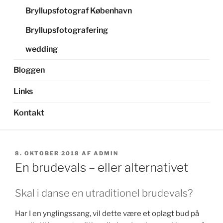
Bryllupsfotograf København
Bryllupsfotografering
wedding
Bloggen
Links
Kontakt
UDGIVET
8. OKTOBER 2018
AF
ADMIN
DEN
En brudevals – eller alternativet
Skal i danse en utraditionel brudevals?
Har I en ynglingssang, vil dette være et oplagt bud på