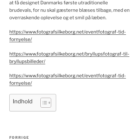
at få designet Danmarks første utraditionelle
brudevals, for nu skal gæsterne blæses tilbage, med en
overraskende oplevelse og et smil på læben.
https://www.fotografsilkeborg.net/eventfotograf-tid-
fornyelse/
https://www.fotografsilkeborg.net/bryllupsfotograf-til-
bryllupsbilleder/
https://www.fotografsilkeborg.net/eventfotograf-tid-
fornyelse/
Indhold
Indlægsnavigation
Forrige
FORRIGE