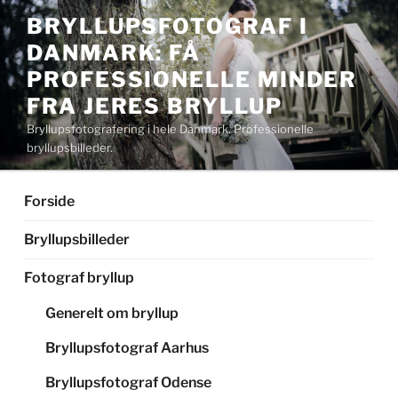
Videre
BRYLLUPSFOTOGRAF I
til
DANMARK: FÅ
indhold
PROFESSIONELLE MINDER
FRA JERES BRYLLUP
Bryllupsfotografering i hele Danmark. Professionelle
bryllupsbilleder.
Forside
Bryllupsbilleder
Fotograf bryllup
Generelt om bryllup
Bryllupsfotograf Aarhus
Bryllupsfotograf Odense