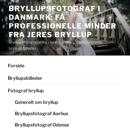
Videre
BRYLLUPSFOTOGRAF I
til
DANMARK: FÅ
indhold
PROFESSIONELLE MINDER
FRA JERES BRYLLUP
Bryllupsfotografering i hele Danmark. Professionelle
bryllupsbilleder.
Forside
Bryllupsbilleder
Fotograf bryllup
Generelt om bryllup
Bryllupsfotograf Aarhus
Bryllupsfotograf Odense