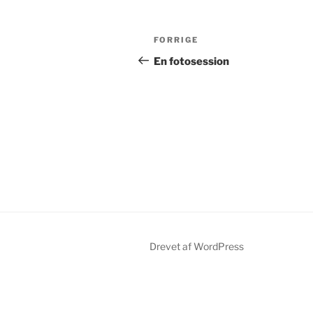
Indlægsnavigation
Forrige
FORRIGE
indlæg
En fotosession
Drevet af WordPress