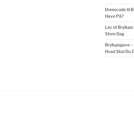
Dresscode til 
Have På?
Lav et Bryllups
Store Dag
Bryllupsgave –
Hvad Skal Du G