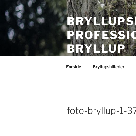
Videre
til
BRYLLUPS
indhold
PROFESSI
BRYLLUP
Bryllupsfotografering i hele Da
Forside
Bryllupsbilleder
foto-bryllup-1-3