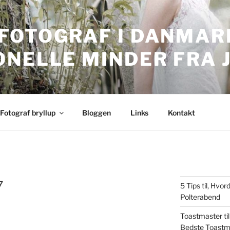
FOTOGRAF I DANMARK
ONELLE MINDER FRA 
nmark. Professionelle bryllupsbilleder.
Fotograf bryllup
Bloggen
Links
Kontakt
7
5 Tips til, Hv
Polterabend
Toastmaster til
Bedste Toastm