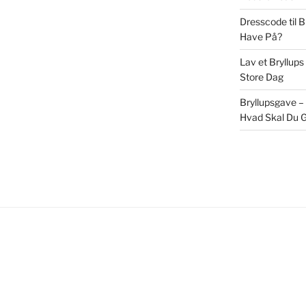
Dresscode til 
Have På?
Lav et Bryllups
Store Dag
Bryllupsgave –
Hvad Skal Du G