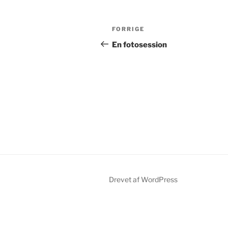
Indlægsnavigation
Forrige
FORRIGE
indlæg
En fotosession
Drevet af WordPress