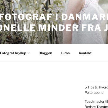
FOTOGRAF I DANMARK
ONELLE MINDER FRA 
nmark. Professionelle bryllupsbilleder.
Fotograf bryllup
Bloggen
Links
Kontakt
5 Tips til, Hv
Polterabend
Toastmaster til
Bedste Toastm