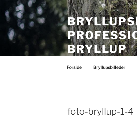
Videre
til
BRYLLUPS
indhold
PROFESSI
BRYLLUP
Bryllupsfotografering i hele Da
Forside
Bryllupsbilleder
foto-bryllup-1-4