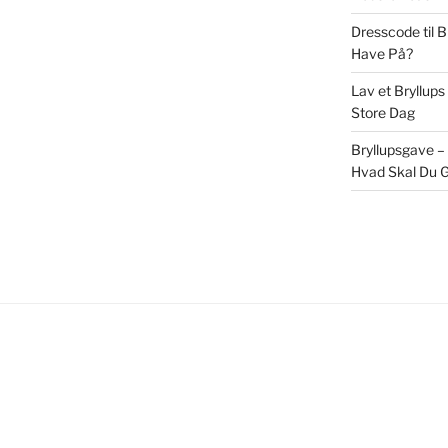
Dresscode til 
Have På?
Lav et Bryllups
Store Dag
Bryllupsgave –
Hvad Skal Du G