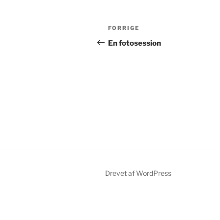
Indlægsnavigation
Forrige
FORRIGE
indlæg
En fotosession
Drevet af WordPress