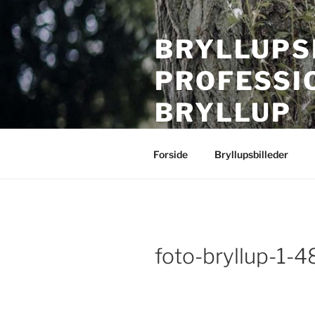
Videre
til
BRYLLUPS
indhold
PROFESSI
BRYLLUP
Bryllupsfotografering i hele Da
Forside
Bryllupsbilleder
foto-bryllup-1-4