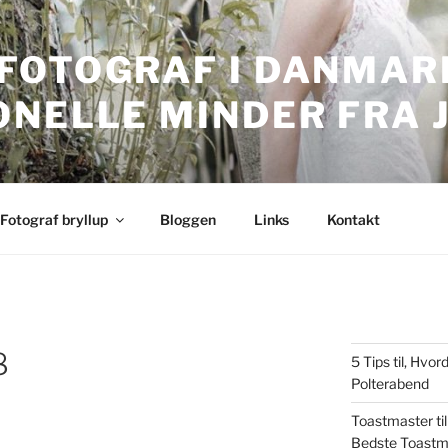
FOTOGRAF I DANMARK
ONELLE MINDER FRA 
nmark. Professionelle bryllupsbilleder.
Fotograf bryllup
Bloggen
Links
Kontakt
8
5 Tips til, Hv
Polterabend
Toastmaster til
Bedste Toastm