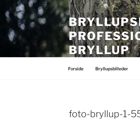
Videre
til
BRYLLUPS
indhold
PROFESSI
BRYLLUP
Bryllupsfotografering i hele Da
Forside
Bryllupsbilleder
foto-bryllup-1-5