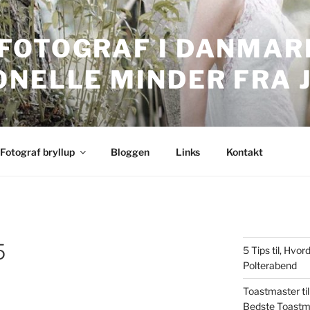
FOTOGRAF I DANMARK
ONELLE MINDER FRA 
nmark. Professionelle bryllupsbilleder.
Fotograf bryllup
Bloggen
Links
Kontakt
5
5 Tips til, Hv
Polterabend
Toastmaster til
Bedste Toastm