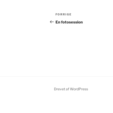
Indlægsnavigation
Forrige
FORRIGE
indlæg
En fotosession
Drevet af WordPress