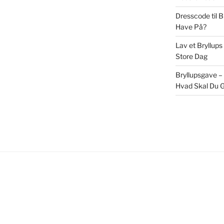
Dresscode til 
Have På?
Lav et Bryllups
Store Dag
Bryllupsgave –
Hvad Skal Du G