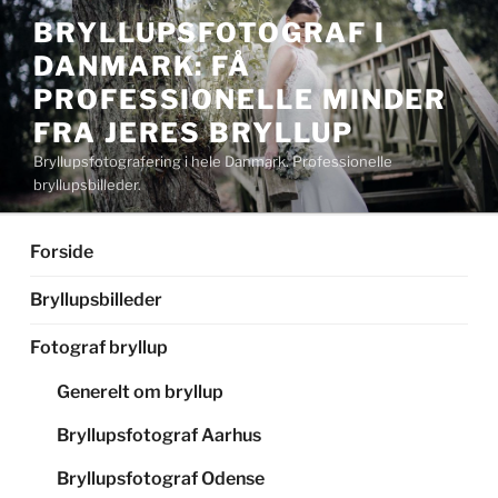
Videre
BRYLLUPSFOTOGRAF I
til
DANMARK: FÅ
indhold
PROFESSIONELLE MINDER
FRA JERES BRYLLUP
Bryllupsfotografering i hele Danmark. Professionelle
bryllupsbilleder.
Forside
Bryllupsbilleder
Fotograf bryllup
Generelt om bryllup
Bryllupsfotograf Aarhus
Bryllupsfotograf Odense