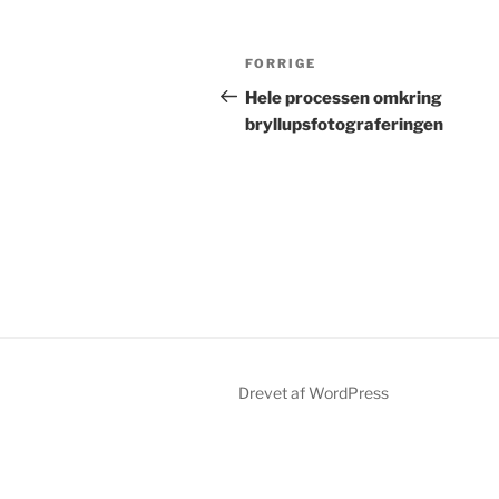
Indlægsnavigation
Forrige
FORRIGE
indlæg
Hele processen omkring
bryllupsfotograferingen
Drevet af WordPress