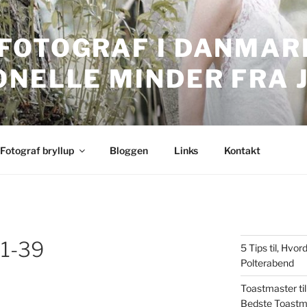
FOTOGRAF I DANMARK
ONELLE MINDER FRA 
nmark. Professionelle bryllupsbilleder.
Fotograf bryllup
Bloggen
Links
Kontakt
-1-39
5 Tips til, Hv
Polterabend
Toastmaster til
Bedste Toastm