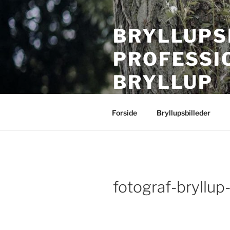
Videre
til
BRYLLUPS
indhold
PROFESSI
BRYLLUP
Bryllupsfotografering i hele Da
Forside
Bryllupsbilleder
fotograf-bryllup