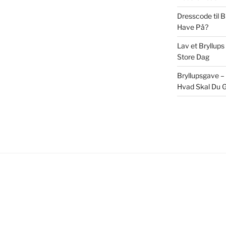
Dresscode til 
Have På?
Lav et Bryllups
Store Dag
Bryllupsgave –
Hvad Skal Du G