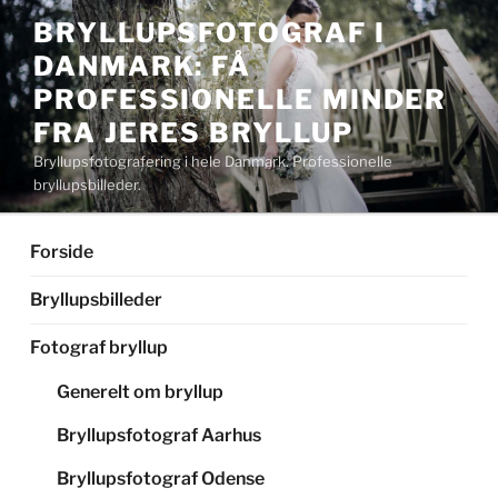
Videre
BRYLLUPSFOTOGRAF I
til
DANMARK: FÅ
indhold
PROFESSIONELLE MINDER
FRA JERES BRYLLUP
Bryllupsfotografering i hele Danmark. Professionelle
bryllupsbilleder.
Forside
Bryllupsbilleder
Fotograf bryllup
Generelt om bryllup
Bryllupsfotograf Aarhus
Bryllupsfotograf Odense