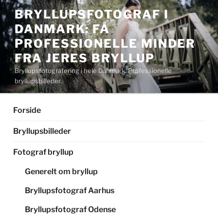
Videre
BRYLLUPSFOTOGRAF I
til
DANMARK: FÅ
indhold
PROFESSIONELLE MINDER
FRA JERES BRYLLUP
Bryllupsfotografering i hele Danmark. Professionelle
bryllupsbilleder.
Forside
Bryllupsbilleder
Fotograf bryllup
Generelt om bryllup
Bryllupsfotograf Aarhus
Bryllupsfotograf Odense