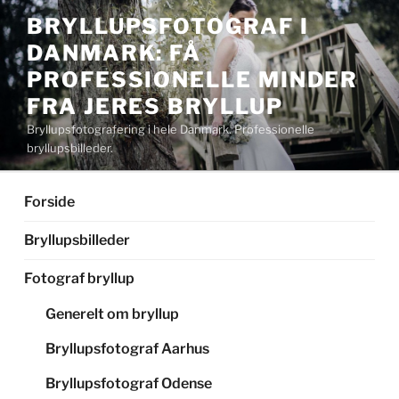
Videre
BRYLLUPSFOTOGRAF I
til
DANMARK: FÅ
indhold
PROFESSIONELLE MINDER
FRA JERES BRYLLUP
Bryllupsfotografering i hele Danmark. Professionelle
bryllupsbilleder.
Forside
Bryllupsbilleder
Fotograf bryllup
Generelt om bryllup
Bryllupsfotograf Aarhus
Bryllupsfotograf Odense