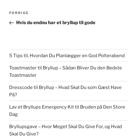
Indlægsnavigation
Forrige
FORRIGE
indlæg
Hvis du endnu har et bryllup til gode
5 Tips til, Hvordan Du Planlægger en God Polterabend
Toastmaster til Bryllup – Sådan Bliver Du den Bedste
Toastmaster
Dresscode til Bryllup – Hvad Skal Du som Gæst Have
På?
Lav et Bryllups Emergency Kit til Bruden på Den Store
Dag
Bryllupsgave – Hvor Meget Skal Du Give For, og Hvad
Skal Du Give?