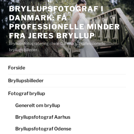
Videre
BRYLLUPSFOTOGRAF I
til
DANMARK: FÅ
indhold
PROFESSIONELLE MINDER
FRA JERES BRYLLUP
Bryllupsfotografering i hele Danmark. Professionelle
bryllupsbilleder.
Forside
Bryllupsbilleder
Fotograf bryllup
Generelt om bryllup
Bryllupsfotograf Aarhus
Bryllupsfotograf Odense