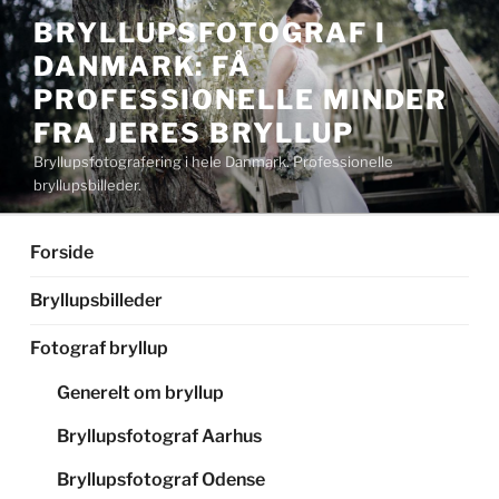
Videre
BRYLLUPSFOTOGRAF I
til
DANMARK: FÅ
indhold
PROFESSIONELLE MINDER
FRA JERES BRYLLUP
Bryllupsfotografering i hele Danmark. Professionelle
bryllupsbilleder.
Forside
Bryllupsbilleder
Fotograf bryllup
Generelt om bryllup
Bryllupsfotograf Aarhus
Bryllupsfotograf Odense