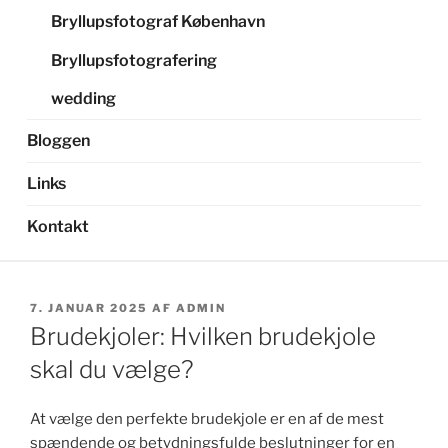
Bryllupsfotograf København
Bryllupsfotografering
wedding
Bloggen
Links
Kontakt
UDGIVET
7. JANUAR 2025
AF
ADMIN
DEN
Brudekjoler: Hvilken brudekjole
skal du vælge?
At vælge den perfekte brudekjole er en af de mest
spændende og betydningsfulde beslutninger for en