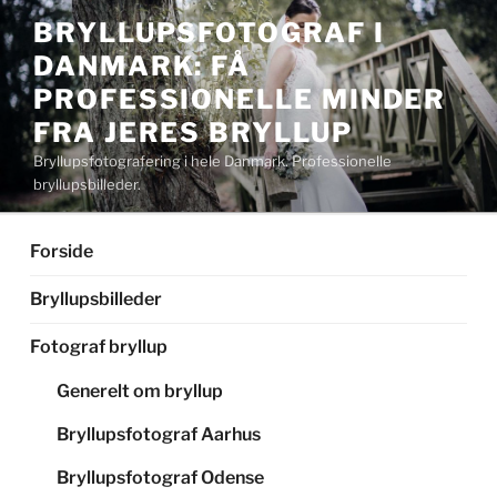
Videre
BRYLLUPSFOTOGRAF I
til
DANMARK: FÅ
indhold
PROFESSIONELLE MINDER
FRA JERES BRYLLUP
Bryllupsfotografering i hele Danmark. Professionelle
bryllupsbilleder.
Forside
Bryllupsbilleder
Fotograf bryllup
Generelt om bryllup
Bryllupsfotograf Aarhus
Bryllupsfotograf Odense