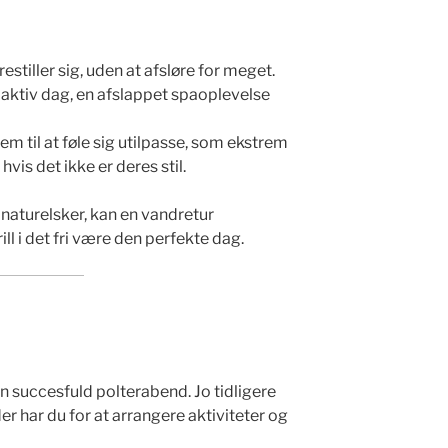
restiller sig, uden at afsløre for meget.
aktiv dag, en afslappet spaoplevelse
em til at føle sig utilpasse, som ekstrem
hvis det ikke er deres stil.
aturelsker, kan en vandretur
l i det fri være den perfekte dag.
n succesfuld polterabend. Jo tidligere
er har du for at arrangere aktiviteter og