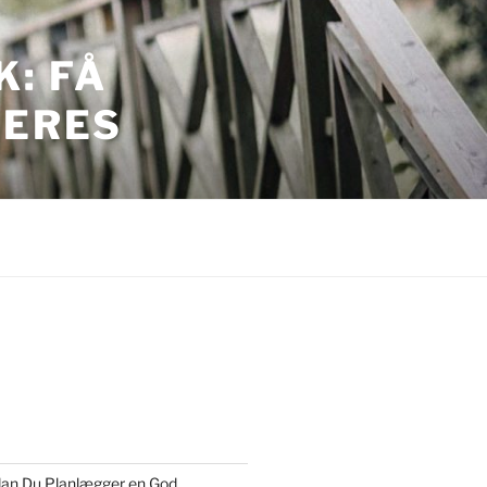
: FÅ
JERES
ordan Du Planlægger en God