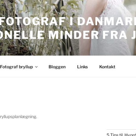
FOTOGRAF I DANMARK
ONELLE MINDER FRA 
nmark. Professionelle bryllupsbilleder.
Fotograf bryllup
Bloggen
Links
Kontakt
bryllupsplanlægning.
5 Tips til, Hv