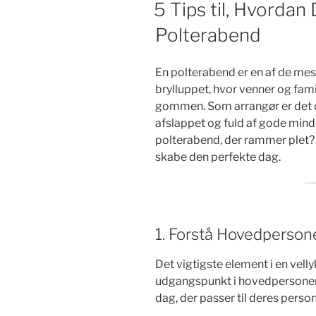
DEN
5 Tips til, Hvorda
Polterabend
En polterabend er en af de m
brylluppet, hvor venner og famil
gommen. Som arrangør er det dit
afslappet og fuld af gode min
polterabend, der rammer plet? 
skabe den perfekte dag.
1. Forstå Hovedperso
Det vigtigste element i en vell
udgangspunkt i hovedpersonens
dag, der passer til deres perso