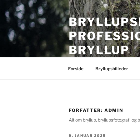
Videre
til
BRYLLUPS
indhold
PROFESSI
BRYLLUP
Bryllupsfotografering i hele Da
Forside
Bryllupsbilleder
FORFATTER:
ADMIN
Alt om bryllup, bryllupsfotografi og 
UDGIVET
9. JANUAR 2025