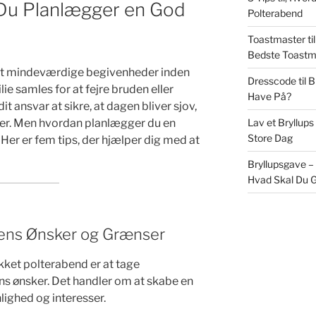
n Du Planlægger en God
Polterabend
Toastmaster til
Bedste Toastm
est mindeværdige begivenheder inden
Dresscode til 
ie samles for at fejre bruden eller
Have På?
 ansvar at sikre, at dagen bliver sjov,
Lav et Bryllups
der. Men hvordan planlægger du en
Store Dag
Her er fem tips, der hjælper dig med at
Bryllupsgave –
Hvad Skal Du G
nens Ønsker og Grænser
ykket polterabend er at tage
 ønsker. Det handler om at skabe en
nlighed og interesser.