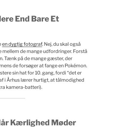
ere End Bare Et
e
en dygtig fotograf
. Nej, du skal også
re mellem de mange udfordringer. Forstå
ken. Tænk på de mange gæster, der
, mens de forsøger at fange en Pokémon.
stere sin hat for 10. gang, fordi “det er
f i Århus lærer hurtigt, at tålmodighed
ra kamera-batteri).
 Når Kærlighed Møder