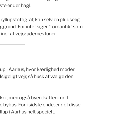
te er der hagl.
ryllupsfotograf, kan selv en pludselig
aggrund. For intet siger “romantik” som
iner af vejrgudernes luner.
lup i Aarhus, hvor kærlighed møder
sigeligt vejr, så husk at vælge den
sker, men også byen, katten med
bybus. For i sidste ende, er det disse
llup i Aarhus helt specielt.