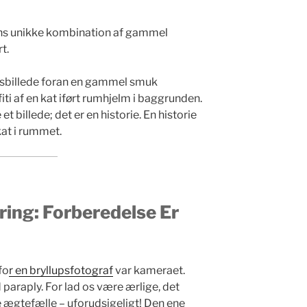
ens unikke kombination af gammel
t.
lupsbillede foran en gammel smuk
 af en kat iført rumhjelm i baggrunden.
t billede; det er en historie. En historie
kat i rummet.
ring: Forberedelse Er
fo
r en bryllupsfotograf
var kameraet.
d paraply. For lad os være ærlige, det
 ægtefælle – uforudsigeligt! Den ene