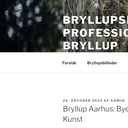
Videre
til
BRYLLUPS
indhold
PROFESSI
BRYLLUP
Bryllupsfotografering i hele Da
Forside
Bryllupsbilleder
UDGIVET
25. OKTOBER 2023
AF
ADMIN
DEN
Bryllup Aarhus: B
Kunst