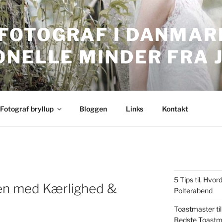
FOTOGRAF I DANMARK
ONELLE MINDER FRA 
nmark. Professionelle bryllupsbilleder.
Fotograf bryllup
Bloggen
Links
Kontakt
5 Tips til, Hv
yen med Kærlighed &
Polterabend
Toastmaster til
Bedste Toastm