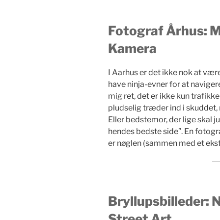
Fotograf Århus: M
Kamera
I Aarhus er det ikke nok at vær
have ninja-evner for at navige
mig ret, det er ikke kun trafik
pludselig træder ind i skuddet
Eller bedstemor, der lige skal ju
hendes bedste side”. En fotogra
er nøglen (sammen med et ekst
Bryllupsbilleder:
Street Art