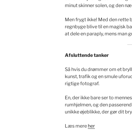
minut skinner solen, og den næs
Men frygt ikke! Med den rette b
regnbyge blive til en magisk b
at dele en paraply, mens man gr
Afsluttende tanker
Så hvis du drømmer om et bryl
kunst, trafik og en smule uforud
rigtige fotograf.
En, der ikke bare ser to menne
rumhjelmen, og den passerende 
unikke øjeblikke, der gør dit bry
Læs mere
her