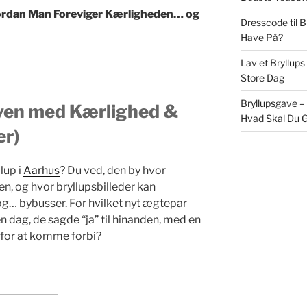
ordan Man Foreviger Kærligheden… og
Dresscode til 
Have På?
Lav et Bryllups
Store Dag
Bryllupsgave –
Byen med Kærlighed &
Hvad Skal Du G
er)
lup i
Aarhus
? Du ved, den by hvor
n, og hvor bryllupsbilleder kan
og… bybusser. For hvilket nyt ægtepar
n dag, de sagde “ja” til hinanden, med en
r for at komme forbi?