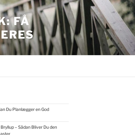
: FÅ
JERES
ordan Du Planlægger en God
 Bryllup – Sådan Bliver Du den
aster