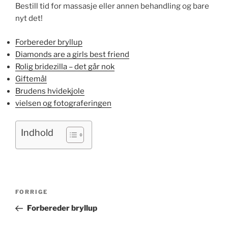
Bestill tid for massasje eller annen behandling og bare
nyt det!
Forbereder bryllup
Diamonds are a girls best friend
Rolig bridezilla – det går nok
Giftemål
Brudens hvidekjole
vielsen og fotograferingen
Indhold
Indlægsnavigation
Forrige
FORRIGE
indlæg
Forbereder bryllup