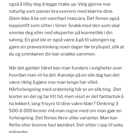
også å tilby deg å legge make up. Velg gjerne noe
naturlig som passer bra overens med klærne dine.
Glem ikke å be om vannfast mascara. Det finnes også
leppestift som sitter i timer. Snakk med den som skal
sminke deg eller ned eksperter på kosmetikk i din
salong. En god ide er også være å gå til salongen og
gjøre en prøvesminking noen dager før bryllupet, slik at
du og sminkøren din kan snakke sammen.
Når det gjelder håret kan man fundere i evigheter over
hvordan man vil ha det. Kanskje på en slik dag kan det
være riktig å gjøre noe man lenge har villet.
Hårforlengning med ordentelig hår er en slik ting . Det
koster en del og tar litt tid, men visst er det fantastisk å
ha lekkert, lang frisyre til dine vakre klær? Omkring 3
500-6 000 kroner må man regne med om man gjør en
forlengning. Det finnes flere ulike varianter. Man kan
flette eller brenne fast løshåret. Det sitter i opp til seks
måneder.