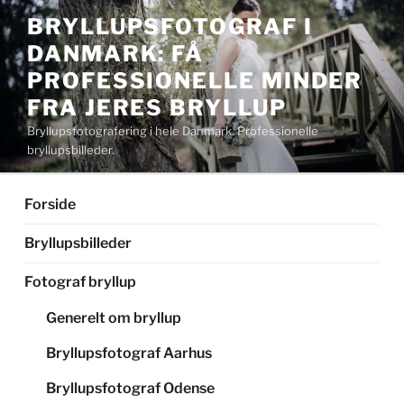
Videre
BRYLLUPSFOTOGRAF I
til
DANMARK: FÅ
indhold
PROFESSIONELLE MINDER
FRA JERES BRYLLUP
Bryllupsfotografering i hele Danmark. Professionelle
bryllupsbilleder.
Forside
Bryllupsbilleder
Fotograf bryllup
Generelt om bryllup
Bryllupsfotograf Aarhus
Bryllupsfotograf Odense