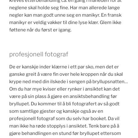
kreves etterbehandling ca. en gang i måneden for at
neglene skal holde seg fine. Har man allerede lange
negler kan man godt unne seg en manikyr. En fransk
manikyr er veldig vakker til dine lyse klær. Glem ikke
føttene når du først er igang.
profesjonell fotograf
De er kanskje inder klærne i ett par sko, men det er
ganske greit å være fin over hele kroppen når du skal
krype ned med din ilskede i sengen på bryllupsnatten…
Om du har mye kviser eller rynker i ansiktet kan det
være på sin plass å gjøre en ansiktsbehandling før
bryllupet. Du kommer til å bli fotografert av så godt
som samtlige gjester og kanskje også av en
profesjonell fotograf som du selv har booket. Da vil
man ikke ha røde stopplys i ansiktet. Tenk bare på å
gjøre behandlingen en stund før bryllupet ettersom